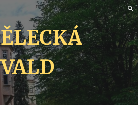
ion
ĚLECKÁ 
NVALD