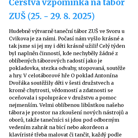
Čerstvá vzpomínka na tábor
ZUŠ (25. - 29. 8. 2025)
Hudebně výtvarně taneční tábor ZUŠ ve Svoru u
Cvikova je za námi. Počasí nám vyšlo krásné a
tak jsme si jej my i děti krásně užili! Celý týden
byl naplněn činností, kde nechyběly žádné z
oblíbených táborových radostí jako je
pokladovka, stezka odvahy, stopovaná, soutěže
a hry. V celotáborové hře O poklad Antonína
Dvořáka soutěžily děti v šesti družstvech a
kromě chytrosti, vědomostí a zdatnosti se
oceňovala i spolupráce v družstvu a pomoc
nejmenším. Velmi oblíbenou libůstkou našeho
tábora je prostor na zkoušení nových nástrojů a
oborů, takže tanečníci si jdou pod odborným
vedením zahrát na bicí nebo akordeon a
klavíristé třeba malovat či tančit, každý podle