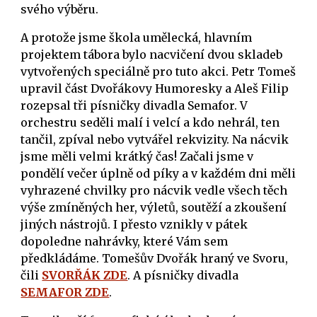
svého výběru.
A protože jsme škola umělecká, hlavním
projektem tábora bylo nacvičení dvou skladeb
vytvořených speciálně pro tuto akci. Petr Tomeš
upravil část Dvořákovy Humoresky a Aleš Filip
rozepsal tři písničky divadla Semafor. V
orchestru seděli malí i velcí a kdo nehrál, ten
tančil, zpíval nebo vytvářel rekvizity. Na nácvik
jsme měli velmi krátký čas! Začali jsme v
pondělí večer úplně od píky a v každém dni měli
vyhrazené chvilky pro nácvik vedle všech těch
výše zmíněných her, výletů, soutěží a zkoušení
jiných nástrojů. I přesto vznikly v pátek
dopoledne nahrávky, které Vám sem
předkládáme. Tomešův Dvořák hraný ve Svoru,
čili
SVORŘÁK ZDE
. A písničky divadla
SEMAFOR ZDE
.