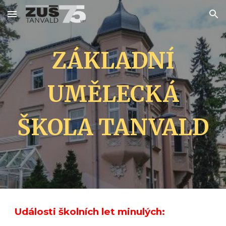
Skip to main content
Skip to navigation
ZÁKLADNÍ
UMĚLECKÁ
ŠKOLA TANVALD
Události školních let minulých: