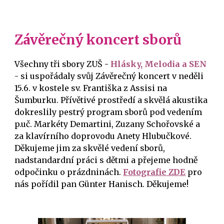
Závěrečný koncert sborů
Všechny tři sbory ZUŠ -
Hlásky, Melodia a SEN
- si uspořádaly svůj Závěrečný koncert v neděli
15.6. v kostele sv. Františka z Assisi na
Šumburku. Přívětivé prostředí a skvělá akustika
dokreslily pestrý program sborů pod vedením
p.uč. Markéty Demartini, Zuzany Schořovské a
za klavírního doprovodu Anety Hlubučkové.
Děkujeme jim za skvělé vedení sborů,
nadstandardní práci s dětmi a přejeme hodně
odpočinku o prázdninách.
Fotografie ZDE
pro
nás pořídil pan Günter Hanisch. Děkujeme!