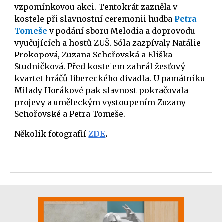
vzpomínkovou akci. Tentokrát zazněla v
kostele při slavnostní ceremonii hudba
Petra
Tomeše
v podání sboru Melodia a doprovodu
vyučujících a hostů ZUŠ. Sóla zazpívaly Natálie
Prokopová, Zuzana Schořovská a Eliška
Studničková. Před kostelem zahrál žesťový
kvartet hráčů libereckého divadla. U památníku
Milady Horákové pak slavnost pokračovala
projevy a uměleckým vystoupením Zuzany
Schořovské a Petra Tomeše.
Několik fotografií
ZDE
.