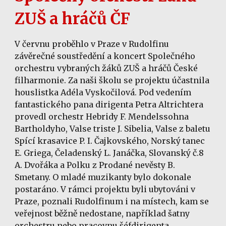
ZUŠ a hráčů ČF
V červnu proběhlo v Praze v Rudolfinu
závěrečné soustředění a koncert Společného
orchestru vybraných žáků ZUŠ a hráčů České
filharmonie. Za naši školu se projektu účastnila
houslistka Adéla Vyskočilová. Pod vedením
fantastického pana dirigenta Petra Altrichtera
provedl orchestr Hebridy F. Mendelssohna
Bartholdyho, Valse triste J. Sibelia, Valse z baletu
Spící krasavice P. I. Čajkovského, Norský tanec
E. Griega, Čeladenský L. Janáčka, Slovanský č.8
A. Dvořáka a Polku z Prodané nevěsty B.
Smetany. O mladé muzikanty bylo dokonale
postaráno. V rámci projektu byli ubytováni v
Praze, poznali Rudolfinum i na místech, kam se
veřejnost běžně nedostane, například šatny
orchestru nebo pracovnu šéfdirigenta,