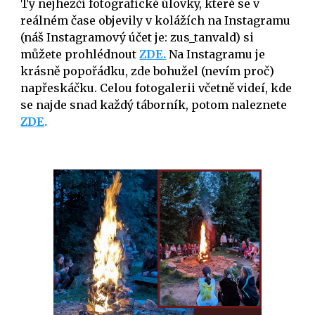
Ty nejhezčí fotografické úlovky, které se v
reálném čase objevily v kolážích na Instagramu
(náš Instagramový účet je: zus_tanvald) si
můžete prohlédnout
ZDE.
Na Instagramu je
krásně popořádku, zde bohužel (nevím proč)
napřeskáčku. Celou fotogalerii včetně videí, kde
se najde snad každý táborník, potom naleznete
ZDE
.